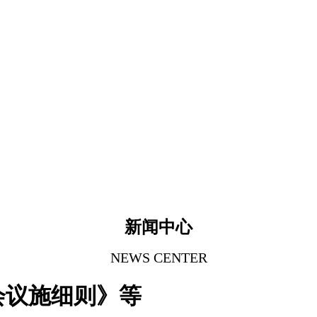
新闻中心
NEWS CENTER
会议施细则》等