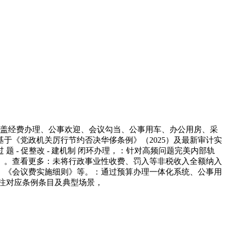
盖经费办理、公事欢迎、会议勾当、公事用车、办公用房、采
于《党政机关厉行节约否决华侈条例》（2025）及最新审计实
- 促整改 - 建机制 闭环办理，：针对高频问题完美内部轨
）。查看更多：未将行政事业性收费、罚入等非税收入全额纳入
》《会议费实施细则》等。：通过预算办理一体化系统、公事用
注对应条例条目及典型场景，