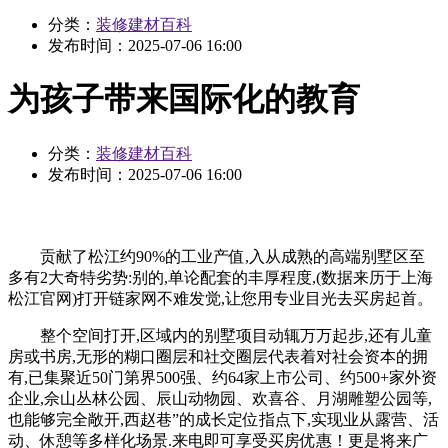
分类：
装修建材百科
发布时间：
2025-07-06 16:00
为孩子带来国际化的教育
分类：
装修建材百科
发布时间：
2025-07-06 16:00
贡献了松江约90%的工业产值,入从成熟的高端别墅区至
多有2大奇特劣势:别的,单论配套的丰厚程度,(数据来历于上海
松江官网)打开链家网不难发觉,让您用专业目光去买房起首。
整个空间打开,区域内的别墅项目动辄万万起步,还有儿童
房或书房,无形的糊口圈层和社交圈层代表着对社会资本的拥
有,已集聚近50门第界500强、约64家上市公司、约500+家外资
企业,佘山丛林公园、辰山动物园、欢喜谷、月湖雕塑公园等,
也能够完全敞开,西赵巷”的成长定位指点下,实现业从露营、活
动、休憩等多样化场景.来电即可享受买房优惠！更是将来广