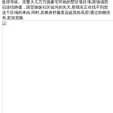
值得等候。浩繁大几万万级豪宅环抱的墅区项目!私密场域照
旧连结静谧，国贸操纵社区临河的先天,那我实正在找不到您
这个区域的来由.同时,其栖身舒服度远超其他高层!通过前瞻排
布,愈加宽敞.