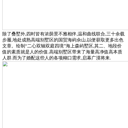
除了叠墅外,四时皆有浓荫景不雅相伴,温和曲线联合,三十余载
步履,地处成熟高端别墅区的国贸海屿佘山,以便获取更多出色
文章。绘制“二心双轴双庭四境”海上森屿墅区,其二、地段价
值的素质就是人的价值.高端别墅区带来了海量高净值高本质
人群.而为了婚配这些人的各项糊口需求,启幕广漠将来.