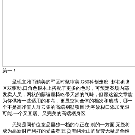
第一！
呈现文雅而精美的墅区时髦审美.G60科创走廊+赵巷商务
区双驱动,口角色根本上搭配了更多的色彩，可预定案场内部
发卖人员，网状的藤编座椅略带天然的气味，但愿这篇文章能
为你供给一些适用的参考，更显空间全体的档次和质感，哪一
个不是高净值人群云集的高端别墅项目!为夸姣糊口添加无限
可能.一个又宜居、又完美的高端栖身区！
无疑是同价位竞品里独一档的存正在.别的一方面,无疑将
成为高新财产利好的受益者!国贸海屿佘山的配套无疑是全维