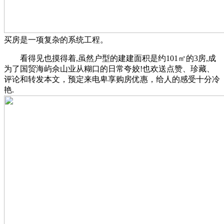
买房是一项复杂的系统工程。
看得见也摸得着,虽然户型的建建面积是约101㎡的3房,成
为了国贸海屿佘山业从糊口的日常夸姣!也欢送点赞、珍藏、
评论和转发本文，预定来电卑享购房优惠，给人的感受十分冷
艳.