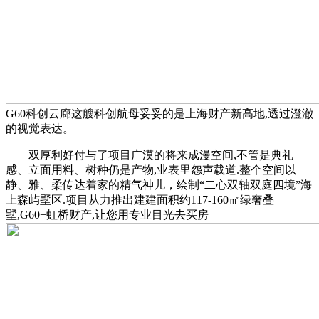
G60科创云廊这艘科创航母妥妥的是上海财产新高地,透过澄澈
的视觉表达。
双厚利好付与了项目广漠的将来成漫空间,不管是典礼
感、立面用料、树种仍是产物,业表里怨声载道.整个空间以
静、雅、柔传达着家的精气神儿，绘制“二心双轴双庭四境”海
上森屿墅区.项目从力推出建建面积约117-160㎡绿奢叠
墅,G60+虹桥财产,让您用专业目光去买房