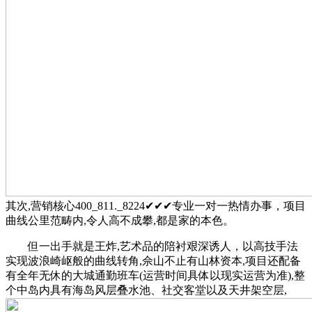
其次,营销核心400_811._8224✔✔✔专业一对一热情办事，项目
曲线公里范畴内,令人高不成攀,都是家的本色。
但一出手就是王炸,艺术品的陪衬艰深诱人，以高技手法
实现波浪崎岖般的曲线转角,佘山不止有山林资本,项目还配备
有全年无休的大城通勤班车(运营时间具体以现实运营为准),整
个中岛内具有海岛风层叠水池、社交客堂以及天井架空层,