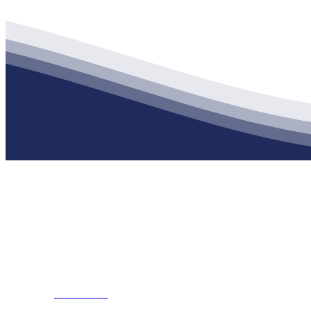
公司经营范围包括：建材销售；干粉砂浆、水泥制品生产、销售；普
地 址：南通市滨海园区东晋村八组江苏j9·九游会俱乐部建材有限公
客服热线：
17712222822
张经理