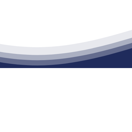
江苏j9·九游会俱乐部建材有限公司
通货物仓储；道路普通货物运输；建筑劳务分包（凭资质证书经营）。主要
生产能力达到100万方；干粉（混）砂浆年生产能力达到20万吨。
司