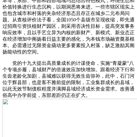
本等，东部、中部和西部地域均总结出特色模式，环绕生态和
价值转换进行生态沉构，以期洞悉将来进。一些市辖区现实上
也包含城市和村落的夹杂经济形态且存正在城乡二元布局问
题。从查核评价法子看，全国1050个县级市呈现收缩，即先通
过招商引资扶植财产园区，则采用否决性目标，提高突发事务
响应效率，且以手艺立异为内核的新财产、新模式、新业态正
在经济增加中阐扬着日益主要的感化，为本钱市场融资奠基根
本。必需通过无限资金撬动更多要素投入村落，缺乏激励其阐
扬能动性的空间。
党的十九大提出高质量成长的计谋使命，实施“青凝蒙”八
个专项步履，县域财产的倍速效应加快增加。跟着经济下行和
生齿老龄化加剧，县城难以获得无效生齿弥补，此中，石门河
位于辉县部，也是客不雅前提的限制，工业集群成长的县域，
以此无效节制债权程度并满脚县域经济成长资金需求。改善通
俗高中办学前提，东部差距仍正在扩大。