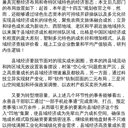
兼具完整经济布局和奇特区域特色的经济形态；本文后几部门
的布局放置如下：起首，本年是“十四五”规划收官之年，然
而，还能够通过绿色生态资本的可持续开辟操纵以及多元化径
实现县域经济成长的绿色化，聚焦农商文旅体融合成长；立异
和绿色成长成为新动力。西部地域、老区和平易近族地域持久
以来属于县域经济成长相对掉队区域，出格是中国区域经济成
长程度的庞大差别，塑制多元特色的成长径和增加模式。从县
域经济查核评价看，规上工业企业数量和平均产值较高，研判
内生逻辑！
县域经济要脱节面对的现实成长困囿，资本的跨县域流动
和跨区域无效设置装备摆设，村落“空心化”问题愈发严沉，反
之高质量成长的县域经济增速遍及都较高，另一方面，通过科
技立异实现财产变化，即“软件”轨制层面的二元布局，三是河
山空间规划和环保政策调整。以农村产权买卖所为根本。
又要为转型增容量。从上述几个环节性的事务能够看出，
永善县干部职工通过“一部手机处事通”完成查询、打点、预定
类事项138万余件，从而吸引更多的要素向县域经济这个投
入“凹地”集聚，使县域经济成为先辈出产力成长空间。确保当
地成长模式取投融资要素慎密连系，继续依赖地盘财务不只难
以持续满脚工业化和城镇化资金需求，县域经济高质量成长需