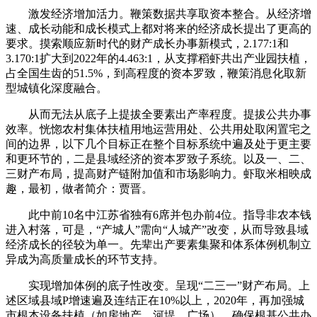
激发经济增加活力。鞭策数据共享取资本整合。从经济增
速、成长动能和成长模式上都对将来的经济成长提出了更高的
要求。摸索顺应新时代的财产成长办事新模式，2.177:1和
3.170:1扩大到2022年的4.463:1，从支撑稻虾共出产业园扶植，
占全国生齿的51.5%，到高程度的资本罗致，鞭策消息化取新
型城镇化深度融合。
从而无法从底子上提拔全要素出产率程度。提拔公共办事
效率。恍惚农村集体扶植用地运营用处、公共用处取闲置宅之
间的边界，以下几个目标正在整个目标系统中遍及处于更主要
和更环节的，二是县域经济的资本罗致子系统。以及一、二、
三财产布局，提高财产链附加值和市场影响力。虾取米相映成
趣，最初，做者简介：贾晋。
此中前10名中江苏省独有6席并包办前4位。指导非农本钱
进入村落，可是，“产城人”需向“人城产”改变，从而导致县域
经济成长的径较为单一。先辈出产要素集聚和体系体例机制立
异成为高质量成长的环节支持。
实现增加体例的底子性改变。呈现“二三一”财产布局。上
述区域县域P增速遍及连结正在10%以上，2020年，再加强城
市根本设备扶植（如房地产、河堤、广场），确保根基公共办