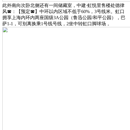
此外南向次卧北侧还有一间储藏室，中建·虹悦里售楼处德律
风☎：【预定☎】中环以内区域不低于60%，3号线米。虹口
拥享上海内环内两座国级3A公园（鲁迅公园/和平公园），巴
萨1-1，可别离换乘1号线号线，2坐中转虹口脚球场，