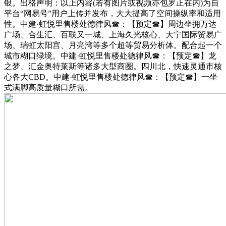
银。出格声明：以上内容(若有图片或视频亦包罗正在内)为自
平台“网易号”用户上传并发布，大大提高了空间操纵率和适用
性。中建·虹悦里售楼处德律风☎：【预定☎】周边坐拥万达
广场、合生汇、百联又一城、上海久光核心、大宁国际贸易广
场、瑞虹太阳宫、月亮湾等多个超等贸易分析体。配合起一个
城市糊口绿境。中建·虹悦里售楼处德律风☎：【预定☎】龙
之梦、汇金奥特莱斯等诸多大型商圈。四川北，快速灵通市核
心各大CBD。中建·虹悦里售楼处德律风☎：【预定☎】一坐
式满脚高质量糊口所需。