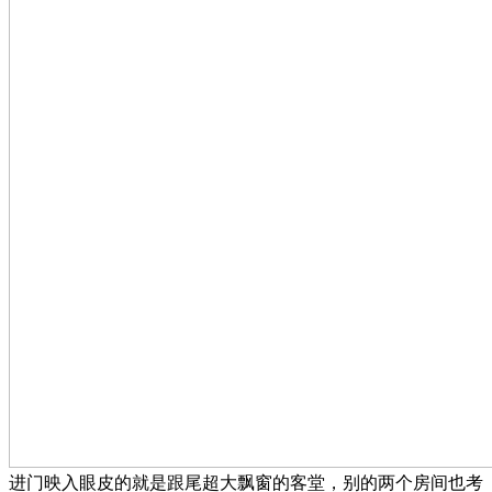
进门映入眼皮的就是跟尾超大飘窗的客堂，别的两个房间也考