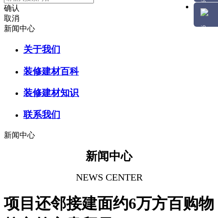
确认
取消
新闻中心
关于我们
装修建材百科
装修建材知识
联系我们
新闻中心
新闻中心
NEWS CENTER
项目还邻接建面约6万方百购物