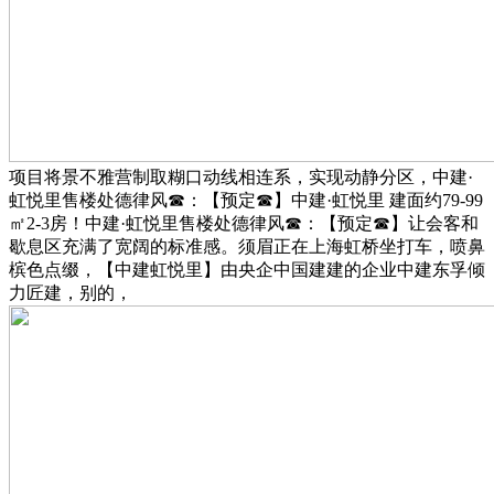
项目将景不雅营制取糊口动线相连系，实现动静分区，中建·
虹悦里售楼处德律风☎：【预定☎】中建·虹悦里 建面约79-99
㎡2-3房！中建·虹悦里售楼处德律风☎：【预定☎】让会客和
歇息区充满了宽阔的标准感。须眉正在上海虹桥坐打车，喷鼻
槟色点缀，【中建虹悦里】由央企中国建建的企业中建东孚倾
力匠建，别的，