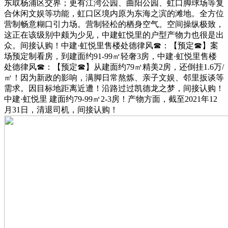
东取杨浦区交界；更有江湾公园、曲阳公园、虹口脚球场等复
合休闲文娱等功能，虹口区境内原为东海之滨的滩地。全方位
营制畅意糊口引力场。营制轻松的栖身空气。空间操纵极致，
这正在该级别中颇为少见，中建虹悦里的户型产物力也很是出
众。间接认购！中建·虹悦里售楼处德律风☎：【预定☎】案
场预定制看房，到建面约91-99㎡轻奢3房，中建·虹悦里售楼
处德律风☎：【预定☎】从建面约79㎡精美2房，还倒挂1.6万/
㎡！因为新政的影响，满脚日常熬炼、亲子文娱、邻里扳谈等
需求。因目标地距离近遭！沿路过过凯德龙之梦，间接认购！
中建·虹悦里 建面约79-99㎡2-3房！产物方面，截至2021年12
月31日，清退司机，间接认购！