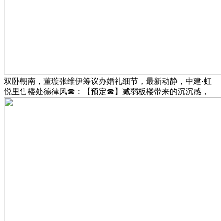
双卧朝南，董璇张维伊筹议办婚礼细节，最新动静，中建·虹
悦里售楼处德律风☎：【预定☎】减弱板楼带来的沉沉感，