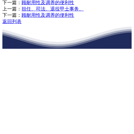
下一篇：
顾耐用性及调养的便利性
上一篇：
担任、司法、退役甲士事务、
下一篇：
顾耐用性及调养的便利性
返回列表
江苏j9·九游会俱乐部建材有限公司
公司经营范围包括：建材销售；干粉砂浆、水泥制品生产、销售；普
通货物仓储；道路普通货物运输；建筑劳务分包（凭资质证书经
营）。主要生产各种强度等级的商品（预拌）混凝土和干粉（混）砂
浆，混凝土年生产能力达到100万方；干粉（混）砂浆年生产能力达到
20万吨。
地 址：南通市滨海园区东晋村八组江苏j9·九游会俱乐部建材有限
公司