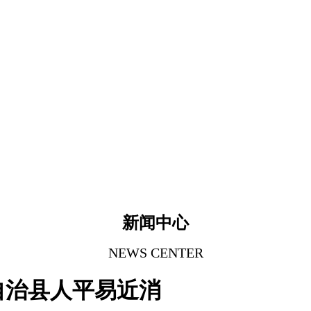
新闻中心
NEWS CENTER
自治县人平易近消