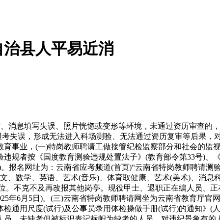
自治县人平易近消
、消息填写失误、照片恍惚或变形等环境，未通过资历审查的，
报考失误，形成无法进入科场测验、无法通过资历复审等后果，对
育事业，(一)特岗教师聘请工做接管纪检监察部分和社会的监
违规者按《国度教育测验违规处置法子》(教育部令第33号)、《
。报名网址为：云南省应考频道(首页)“云南省特岗教师聘请测验
、数学、英语、艺术(音乐)、体育取健康、艺术(美术)、消息
以上学位。不克不及再改报其他岗亭。现役甲士、退职正在编人员、
25年6月5日)。(三)云南省特岗教师聘请网坐为云南省教育厅官网
用尺度(试行)及公事员录用体检操做手册(试行)的通知》(人社
人员、未缺考但被标识表记标帜为缺考的人员、对违纪景象有的