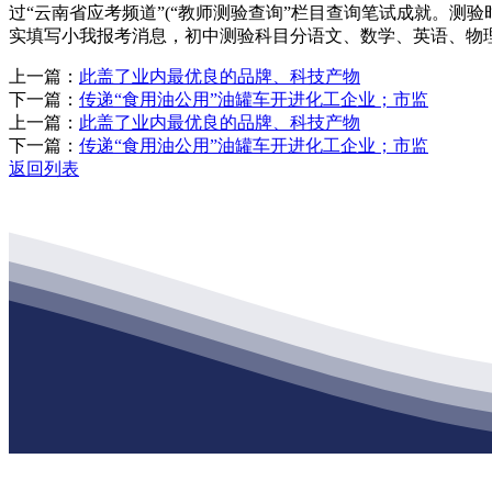
过“云南省应考频道”(“教师测验查询”栏目查询笔试成就。测验
实填写小我报考消息，初中测验科目分语文、数学、英语、物理
上一篇：
此盖了业内最优良的品牌、科技产物
下一篇：
传递“食用油公用”油罐车开进化工企业；市监
上一篇：
此盖了业内最优良的品牌、科技产物
下一篇：
传递“食用油公用”油罐车开进化工企业；市监
返回列表