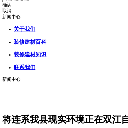
确认
取消
新闻中心
关于我们
装修建材百科
装修建材知识
联系我们
新闻中心
将连系我县现实环境正在双江