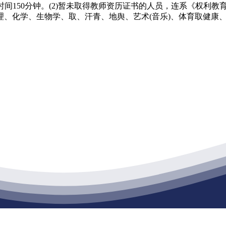
时间150分钟。(2)暂未取得教师资历证书的人员，连系《权利教育
、化学、生物学、取、汗青、地舆、艺术(音乐)、体育取健康、艺