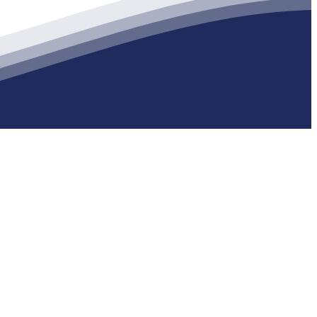
生产各种强度等级的商品（预拌）混凝土和干粉（混）砂浆，混凝土年
网站地图