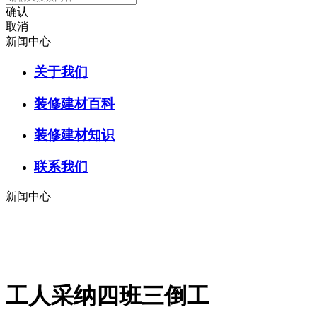
确认
取消
新闻中心
关于我们
装修建材百科
装修建材知识
联系我们
新闻中心
工人采纳四班三倒工