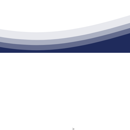
江苏j9·九游会俱乐部建材有限公司
通货物仓储；道路普通货物运输；建筑劳务分包（凭资质证书经营）。主要
生产能力达到100万方；干粉（混）砂浆年生产能力达到20万吨。
司
ight© 江苏j9·九游会俱乐部建材有限公司
>
网站建设：
j9·九游会俱乐部