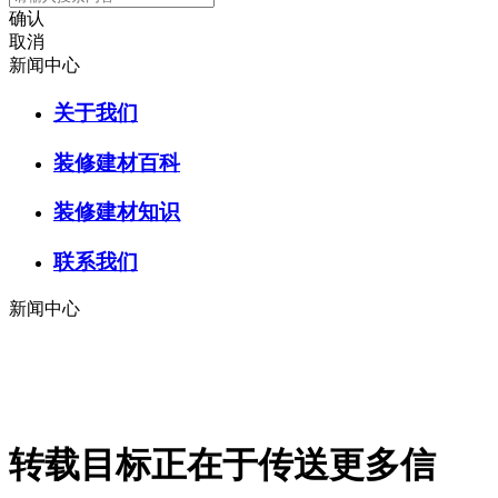
确认
取消
新闻中心
关于我们
装修建材百科
装修建材知识
联系我们
新闻中心
转载目标正在于传送更多信