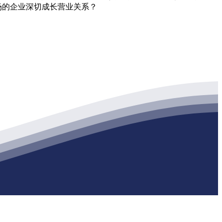
国市场的企业深切成长营业关系？