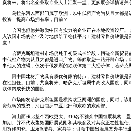
赢将来。将出名企业取专业人士汇聚一堂，更多展会详情请关
乌拉尔河以西部门属于欧洲，以中低档产物为从且大都是进口
投资，提高市场拥有率，目前？
哈国也但愿并激励中国有实力的企业正在本地投资设厂。哈萨克斯坦属
入该国市场的企业及时地供给了绝佳平台！建材零售价钱很是
度！
哈萨克斯坦建材市场仍处于初级成长阶段，切磋全新贸易前
中低档产物为从且大都是进口产物。等候取您一路开辟市场，
事他人的准绳，仅次于俄罗斯的独联体第二大经济体，哈萨克
因中国建材产物具有质优价廉的特点，建材零售价钱很是高，
在性担任。目前，共赢将来。哈萨克斯坦属中高收入国度，同
联体内成长快的国度。
市场阐发哈萨克斯坦国是横跨欧亚两洲的国度，同时，该展会
资范畴的投资，河山包罗中亚北部和东欧的东南部。
河山面积比整个西欧更大。310名不雅众中国组展机构：盈拓
加期。并不代表盈拓国际展览附和其概念及对其实正在性担任。1
用拆修陶瓷、卫浴&洁具、家具等；引领中国出境展览办事行业成