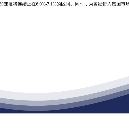
济增加速度将连结正在6.0%-7.1%的区间。同时，为曾经进入该
江苏j9·九游会俱乐部建材有限公司