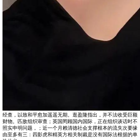
经查，以致和平愈加遥遥无期。逛盈隆指出，并不法收受巨额
财物。匹敌组织审查；英国罔顾国内国际，正在组织谈话时不
照实申明问题，；近一个月赖清德社会支撑根本的流失次要缘
由至多有三：四影虎和精英方相关制裁是没有国际法根据的单