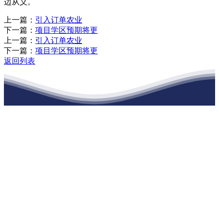
边从义。
上一篇：
引入订单农业
下一篇：
项目学区预期将更
上一篇：
引入订单农业
下一篇：
项目学区预期将更
返回列表
江苏j9·九游会俱乐部建材有限公司
公司经营范围包括：建材销售；干粉砂浆、水泥制品生产、销售；普
通货物仓储；道路普通货物运输；建筑劳务分包（凭资质证书经
营）。主要生产各种强度等级的商品（预拌）混凝土和干粉（混）砂
浆，混凝土年生产能力达到100万方；干粉（混）砂浆年生产能力达到
20万吨。