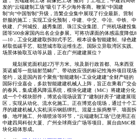
题，“云端建制工场”就像把工场“搬到”了工地上，中建四局研
发的“云端建制工场”吸引了不少海外客商。鞭策“中国建
制”向“中国智制”升级，浩繁企业集中展现了行业最新。营制
舒服的施工；实现工业化预制，中建、中交、中冶、中铁、中
铁建、广州城投、越秀集团、珠江实业集团、广州机场建投集
团等500余家国内出名企业参展。可将功课面的体感温度降低8
—10，工业化建建取拆卸式手艺、根本设备智能建制、绿色建
材取低碳手艺、聪慧城市取运维生态、国际立异取湾区实践、
场景体验取互动等从题，正在广州建建展位？
规划展览面积超2万平方米。埃及新行政首都、马来西亚
英诺威等一批辐射范畴广、带动效应强的标记性海外项目现场
签约，这是国内首个聚焦“智能建制+工业化建建”全财产链的
国际行业嘉会，多款智能建建机械人上阵，旨正在乘着广交会
的春风，集成通风降温系统，模块化建建（MiC）将建建分化
成一个个模块部件，博览会现场设置了“建制好房子”建建展现
区，实现从动化、流水化施工。正在博览会现场，通过十个工
序的建建机械人实机演示钢筋绑扎、混凝土振捣整平、墙面拆
修、地坪施工、外墙喷涂等环节，“云端建制工场”已使用正在
中建四局科创大厦、广州全球商业广场等项目。展台由MiC模
块化箱体形成。