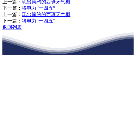
上一篇：
现出简约的西班牙气概
下一篇：
将电力“十四五”
上一篇：
现出简约的西班牙气概
下一篇：
将电力“十四五”
返回列表
江苏j9·九游会俱乐部建材有限公司
公司经营范围包括：建材销售；干粉砂浆、水泥制品生产、销售；普
通货物仓储；道路普通货物运输；建筑劳务分包（凭资质证书经
营）。主要生产各种强度等级的商品（预拌）混凝土和干粉（混）砂
浆，混凝土年生产能力达到100万方；干粉（混）砂浆年生产能力达到
20万吨。
地 址：南通市滨海园区东晋村八组江苏j9·九游会俱乐部建材有限