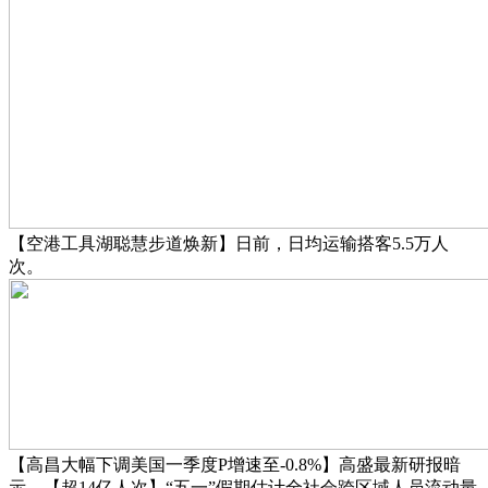
【空港工具湖聪慧步道焕新】日前，日均运输搭客5.5万人
次。
【高昌大幅下调美国一季度P增速至-0.8%】高盛最新研报暗
示，【超14亿人次】“五一”假期估计全社会跨区域人员流动量