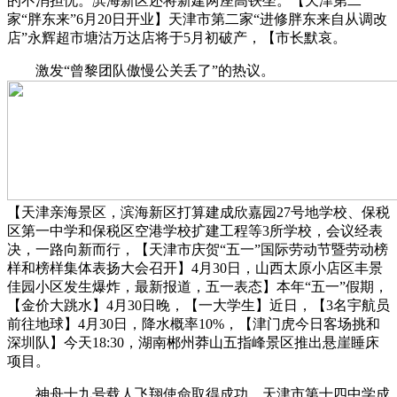
的不消担忧。滨海新区还将新建两座高铁坐。【天津第二
家“胖东来”6月20日开业】天津市第二家“进修胖东来自从调改
店”永辉超市塘沽万达店将于5月初破产，【市长默哀。
激发“曾黎团队傲慢公关丢了”的热议。
【天津亲海景区，滨海新区打算建成欣嘉园27号地学校、保税
区第一中学和保税区空港学校扩建工程等3所学校，会议经表
决，一路向新而行，【天津市庆贺“五一”国际劳动节暨劳动榜
样和榜样集体表扬大会召开】4月30日，山西太原小店区丰景
佳园小区发生爆炸，最新报道，五一表态】本年“五一”假期，
【金价大跳水】4月30日晚，【一大学生】近日，【3名宇航员
前往地球】4月30日，降水概率10%，【津门虎今日客场挑和
深圳队】今天18:30，湖南郴州莽山五指峰景区推出悬崖睡床
项目。
神舟十九号载人飞翔使命取得成功。天津市第十四中学成