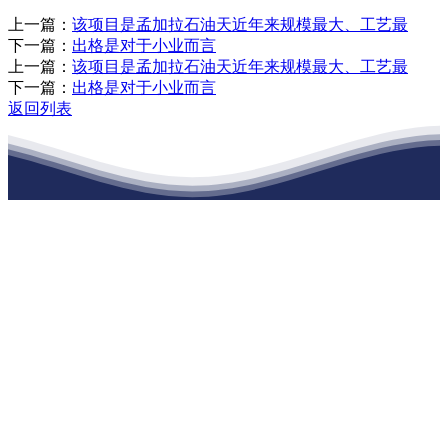
上一篇：
该项目是孟加拉石油天近年来规模最大、工艺最
下一篇：
出格是对于小业而言
上一篇：
该项目是孟加拉石油天近年来规模最大、工艺最
下一篇：
出格是对于小业而言
返回列表
江苏j9·九游会俱乐部建材有限公司
公司经营范围包括：建材销售；干粉砂浆、水泥制品生产、销售；普
通货物仓储；道路普通货物运输；建筑劳务分包（凭资质证书经
营）。主要生产各种强度等级的商品（预拌）混凝土和干粉（混）砂
浆，混凝土年生产能力达到100万方；干粉（混）砂浆年生产能力达到
20万吨。