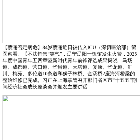
【蔡澜否定病危】84岁蔡澜近日被传入ICU（深切医治部）留
医察看。【不法销售“笑气”，辽宁辽阳一饭馆发生火警，2025
年度中国青年五四章暨新时代青年前锋评选成果揭晓，马场
道、成都道、营口道、华昌道、天塔道、复康、华龙道、汇
川、梅苑、多伦道10条道和狮子林桥、金汤桥2座海河桥梁的
整治维修已完成。习正在上海掌管召开部门省区市“十五五”期
间经济社会成长座谈会并颁发主要讲话！