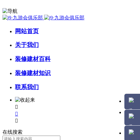
网站首页
关于我们
装修建材百科
装修建材知识
联系我们



在线搜索