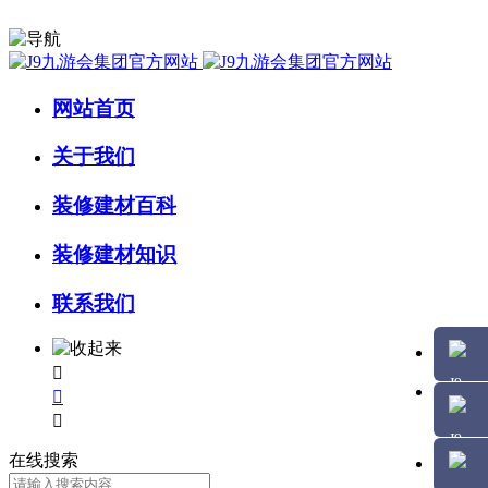
网站首页
关于我们
装修建材百科
装修建材知识
联系我们



在线搜索