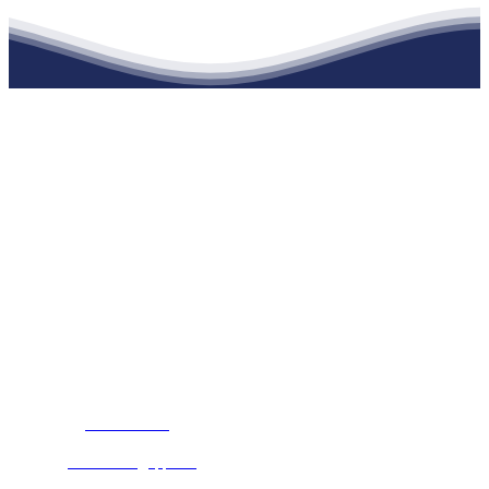
江苏J9九游会集团官方网站建材有限公司
公司经营范围包括：建材销售；干粉砂浆、水泥制品生产、销售；普
通货物仓储；道路普通货物运输；建筑劳务分包（凭资质证书经
营）。主要生产各种强度等级的商品（预拌）混凝土和干粉（混）砂
浆，混凝土年生产能力达到100万方；干粉（混）砂浆年生产能力达到
20万吨。
地 址：南通市滨海园区东晋村八组江苏J9九游会集团官方网站建材
有限公司
客服热线：
17712222822
张经理
邮 箱：
445721731@qq.com