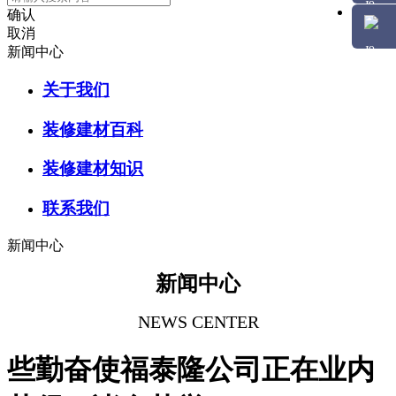
确认
取消
新闻中心
关于我们
装修建材百科
装修建材知识
联系我们
新闻中心
新闻中心
NEWS CENTER
些勤奋使福泰隆公司正在业内