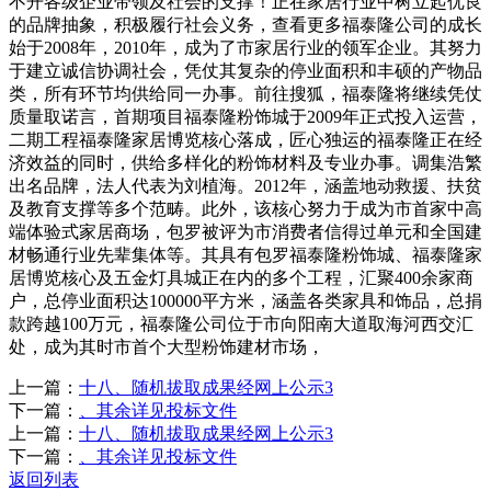
不开各级企业带领及社会的支撑！正在家居行业中树立起优良
的品牌抽象，积极履行社会义务，查看更多福泰隆公司的成长
始于2008年，2010年，成为了市家居行业的领军企业。其努力
于建立诚信协调社会，凭仗其复杂的停业面积和丰硕的产物品
类，所有环节均供给同一办事。前往搜狐，福泰隆将继续凭仗
质量取诺言，首期项目福泰隆粉饰城于2009年正式投入运营，
二期工程福泰隆家居博览核心落成，匠心独运的福泰隆正在经
济效益的同时，供给多样化的粉饰材料及专业办事。调集浩繁
出名品牌，法人代表为刘植海。2012年，涵盖地动救援、扶贫
及教育支撑等多个范畴。此外，该核心努力于成为市首家中高
端体验式家居商场，包罗被评为市消费者信得过单元和全国建
材畅通行业先辈集体等。其具有包罗福泰隆粉饰城、福泰隆家
居博览核心及五金灯具城正在内的多个工程，汇聚400余家商
户，总停业面积达100000平方米，涵盖各类家具和饰品，总捐
款跨越100万元，福泰隆公司位于市向阳南大道取海河西交汇
处，成为其时市首个大型粉饰建材市场，
上一篇：
十八、随机拔取成果经网上公示3
下一篇：
、其余详见投标文件
上一篇：
十八、随机拔取成果经网上公示3
下一篇：
、其余详见投标文件
返回列表