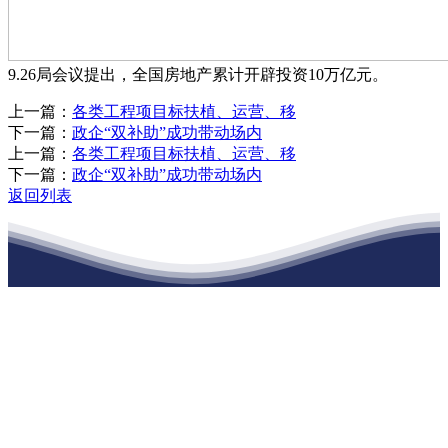
9.26局会议提出，全国房地产累计开辟投资10万亿元。
上一篇：
各类工程项目标扶植、运营、移
下一篇：
政企“双补助”成功带动场内
上一篇：
各类工程项目标扶植、运营、移
下一篇：
政企“双补助”成功带动场内
返回列表
江苏J9九游会集团官方网站建材有限公司
公司经营范围包括：建材销售；干粉砂浆、水泥制品生产、销售；普
通货物仓储；道路普通货物运输；建筑劳务分包（凭资质证书经
营）。主要生产各种强度等级的商品（预拌）混凝土和干粉（混）砂