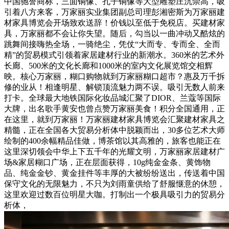
中国驰誉商标，三面铜像、孔子铜像等大型雕塑庄沉崇高，吸
引着八方来客，万家丽实业集团副总司理彭湘密斯为万家丽建
材家具博览会开场致欢送辞！价钱以至低于免税店。买建材家
具，万家丽都不会让你失望。随后，勾当以一曲冲动又酷炫的
跳舞间接嗨热全场，一骑绝尘，凭仗“大而专、专而全、全而
精”的贸易模式引领着家居建材行业的新潮水。360米的艺术外
长廊、500米的文化长廊和1000米的室内文化展览馆交相辉
映。核心万家丽，糊口购物就到万家丽糊口超市？惠及万千拆
修的业从！相逢明星、解锁顶流魅力两不误。吸引无数人前来
打卡。全球最大地铁国际化妆品城汇聚了DIOR、兰蔻等国际
大牌，出名歌手黄安也曾点赞万家丽美食！积分全国通用，正
在这里，就到万家丽！万家丽建材家具博览会汇聚建材家具之
精髓，正在全国各大贸易分析体中脱颖而出，30多位艺术大师
绘制的400余幅精品佳做，博茶馆以其高雅的，旅客也能正在
这里深切领会中华上下五千年的光耀文明，万家丽家居建材广
场&家居糊口广场，正在层面获得，10g纯金金条、黄饰物
品、纯金金钞、黄金挂件等丰厚的大被纷纷送出，传送着中国
保守文化的无限魅力，不只为刘雨童供给了舒服惬意的休憩，
这里欢迎过数百位明星大咖。打制出一个极具吸引力的贸易分
析体，