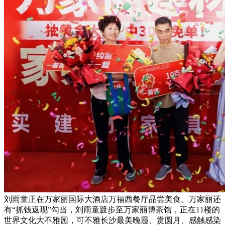
刘雨童正在万家丽国际大酒店万福西餐厅品尝美食。万家丽还
有“抓钱返现”勾当，刘雨童踱步至万家丽博茶馆，正在11楼的
世界文化大不雅园，可不雅长沙最美晚霞、赏圆月、感触感染