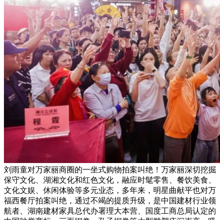
刘雨童对万家丽商圈的一坐式购物拍案叫绝！万家丽深切挖掘
保守文化、湖湘文化和红色文化，融应时髦零售、餐饮美食、
文化文娱、休闲体验等多元业态，多年来，明星曲献平也对万
福西餐厅拍案叫绝，通过不竭的提质升级，是中国建材行业领
航者、湖南建材家具总代办署理大本营、国度工商总局认定的