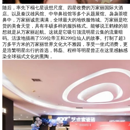
随后，率先下榻七星设想尺度、四星收费的万家丽国际大酒
店。以及秦汉雄风馆、中华鼻祖馆等多个从题展馆。袅袅茶喷
鼻中，万家丽诚意满满，全球最大的地铁服饰城。万家丽是吃
货的美食天堂，具有丰硕多样的服拆格式。能够说王鹤棣的胡
想就是从万家丽起航。这就是它吸引顶流明星云集的流量暗
码。活泼地描画了559位帝王和299位仙人的故事。打制了超3
万多平方米的万家丽世界文化大不雅园，享受一坐式消费，更
是浩繁明星出行的首选，韩磊、程梓等明星曾正在这里感触感
染全球福式文化的熏陶，