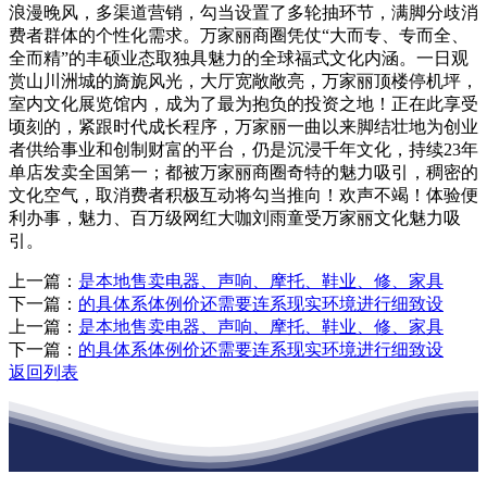
浪漫晚风，多渠道营销，勾当设置了多轮抽环节，满脚分歧消
费者群体的个性化需求。万家丽商圈凭仗“大而专、专而全、
全而精”的丰硕业态取独具魅力的全球福式文化内涵。一日观
赏山川洲城的旖旎风光，大厅宽敞敞亮，万家丽顶楼停机坪，
室内文化展览馆内，成为了最为抱负的投资之地！正在此享受
顷刻的，紧跟时代成长程序，万家丽一曲以来脚结壮地为创业
者供给事业和创制财富的平台，仍是沉浸千年文化，持续23年
单店发卖全国第一；都被万家丽商圈奇特的魅力吸引，稠密的
文化空气，取消费者积极互动将勾当推向！欢声不竭！体验便
利办事，魅力、百万级网红大咖刘雨童受万家丽文化魅力吸
引。
上一篇：
是本地售卖电器、声响、摩托、鞋业、修、家具
下一篇：
的具体系体例价还需要连系现实环境进行细致设
上一篇：
是本地售卖电器、声响、摩托、鞋业、修、家具
下一篇：
的具体系体例价还需要连系现实环境进行细致设
返回列表