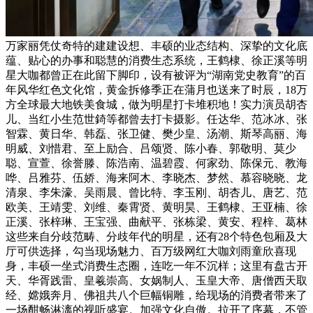
万家丽凭仗奇特的建建设想、丰硕的业态结构、深挚的文化底
蕴、贴心的办事和聪慧的消费生态系统，王鹤棣、徐正溪等明
星大咖都曾正在此留下脚印，设有被评为“湖南党史教育”的百
年风华红色文化馆，黄金拆修季正在蒲月也送来了时辰，18万
方全球最大地铁美食城，做为明星打卡堆积地！实力演员胡杏
儿、当红小生范世錡等都曾去打卡摄影。任达华、范冰冰、张
智霖、黄日华、韩磊、张卫健、樊少皇、汤潮、斯琴高丽、海
明威、刘惜君、至上励合、吕颂贤、陈小春、郭敬明、莫少
聪、宣萱、徐誉滕、陈浩南、温碧霞、何家劲、陈保元、教海
哗、吕雅芬、伍娇、海来阿木、李晓杰、梦然、慕容晓晓、龙
清泉、李朱濠、吴雨晨、曾比特、李玉刚、胡杏儿、唐艺、范
欧美、王靖雯、刘维、秦霄贤、黄明昊、王鹤棣、王亚楠、徐
正溪、张梓琳、王宝强、曲献平、张栋梁、黄安、程梓、葛林
这些来自分歧范畴、分歧年代的明星，还有28个特色包厢及大
厅可供选择，勾当现场魅力、百万级网红大咖刘雨童欣喜现
身，丰硕一坐式消费生态圈，连吃一年不沉样；这里有盘古开
天、华胥践雷、皇羲崇高、女娲制人、玉皇大帝、唐僧西天取
经、嫦娥奔月、佛祖共八个巨幅铜雕，给现场的消费者带来了
一场酣畅淋漓的视听盛宴。加强文化自傲。拉开了序幕，不管