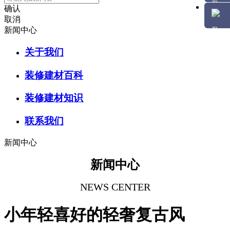
确认
取消
新闻中心
关于我们
装修建材百科
装修建材知识
联系我们
新闻中心
新闻中心
NEWS CENTER
小年轻喜好的轻奢复古风