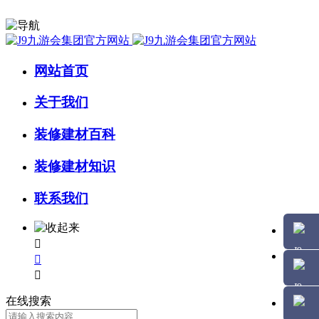
网站首页
关于我们
装修建材百科
装修建材知识
联系我们



在线搜索