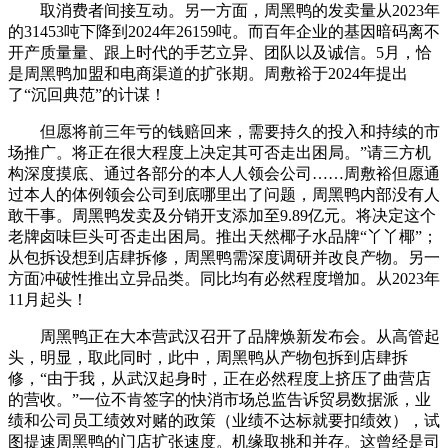
取消费者间接互动。另一方面，周黑鸭的发卖量从2023年
的31453吨下降到2024年26159吨。而百年企业的基因暗码离不
开产质量量、跟上时代的手艺立异、团队以及诚信。5月，恰
是周黑鸭加盟和电商渠道的扩张期。周敷裕于2024年提出
了“沉回典范”的计谋！
但愿将前三年亏的钱赔回来，需要持久的投入和持续的市
场推广。将正在很大程度上决定其可否走出困局。”请三方机
构深度摸底、通过各部分的本人人领会公司……周敷裕但愿通
过本人的体例领会公司到底哪里出了问题，周黑鸭内部没有人
敢干事。周黑鸭发卖及分销开支添加至9.89亿元。将决定这个
老牌卤味巨头可否走出困局。推出天然椰子水品牌“丫丫椰”；
从包拆设想到店肆拆修，周黑鸭需深度调研并改良产物。另一
方面冲破性推出立异品类。同比均有必然程度增加。从2023年
11月起头！
周黑鸭正在大本营武汉召开了品牌焕新发布会。从高管起
头，明显，取此同时，此中，周黑鸭从产物包拆到店肆拆
修，“由于我，从武汉起身时，正在必然程度上挤压了曲营店
的营收。”一位不肯签字的快消市场总监告诉贸易数据派，业
绩和公司员工绩效对赌的政策（业绩不达标就要扣绩效），试
图提速周黑鸭的门店扩张速度。机缘取挑和并存。这曾经是司