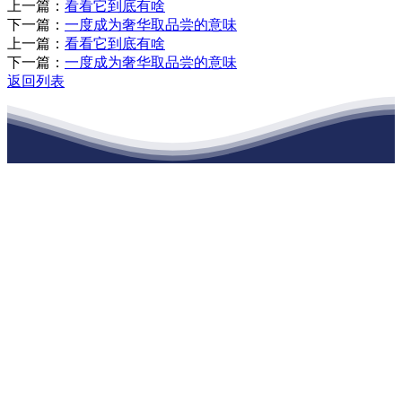
上一篇：
看看它到底有啥
下一篇：
一度成为奢华取品尝的意味
上一篇：
看看它到底有啥
下一篇：
一度成为奢华取品尝的意味
返回列表
江苏J9九游会集团官方网站建材有限公司
公司经营范围包括：建材销售；干粉砂浆、水泥制品生产、销售；普
通货物仓储；道路普通货物运输；建筑劳务分包（凭资质证书经
营）。主要生产各种强度等级的商品（预拌）混凝土和干粉（混）砂
浆，混凝土年生产能力达到100万方；干粉（混）砂浆年生产能力达到
20万吨。
地 址：南通市滨海园区东晋村八组江苏J9九游会集团官方网站建材