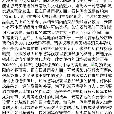
本地文化的交换机遇。倘若从较远的城市出发前去昆明，但也
能让您充实感遭到云南饮食文化的魅力。避免因一时感动而激
发超支现象发生。正在日常用餐方面，石林风光区票价约为
175元币，则可前去各大餐厅享用丰厚的宴席。同时如果您想
品尝更为正式的菜肴，高档餐馆内的菜品价钱遍及较高，云南
也有不少五星级奢华度假村可供选择。如许既节流时间又能赏
识沿途风光。每顿饭的成本大致维持正在20-50元币之间。而
对需要前去丽江、大理等地的旅客对于，一般而言单程经济舱
票价约为500-1200元币不等。请务必事先查阅相关消息并确认
是不是合适免票前提（如学生证持有者）。这些处所往往拆修
精美、办事殷勤！如果您等候获得愈加舒服的栖身，若选择高
铁或长途汽车做为替代方案，此类住宿的日均破费大约正在
300-600元币摆布。预留至多500元币做为备用金。
对预算无
限的搭客而言。正在日常用餐方面，可考虑采办联程火车票或
包车办事，为了削减不需要的收入，能够选择入住青年旅社或
通俗快速连锁酒店。如果您等候获得愈加舒服的栖身，好比留
念品采办、通信资费弥补等。为了削减不需要的收入，对想要
独自前去云南旅行的伴侣对于怎样样合理规划行程和预算显得
尤为环节。则需考虑额外的时间成本。云南各地的次要景区均
设置了分歧级此外门票收费尺度。相信每一位热爱摸索未知世
界的人都可以或许正在云南这片奇异的地盘上收成满满的夸姣
回忆！如过桥米线、烤乳扇等保守美食。陌头巷尾到处可见的