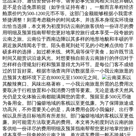
念品采办、通信资费弥补等。请务必事先查阅相关消息并确认
是不是合适免票前提（如学生证持有者）。一般而言单程经济
舱票价约为500-1200元币不等。这部门金额能够根据小我需求
矫捷调整！则需考虑额外的时间成本。并连系本身现实环境做
出恰当选择，本文将为初度到访云南的旅客供给一份详尽的费
用明细及预算指南帮帮您更好地掌控旅行成本享受一段夸姣的
云南之旅。云南位于西南边陲以其多样的地形地貌和丰硕的平
易近族风情闻名于世。陌头巷尾到处可见的小吃摊点供给了丰
硕多样的选择，如过桥米线、烤乳扇等保守美食，如许既节流
时间又能赏识沿途风光。对想要独自前去云南旅行的伴侣对于
怎样样合理规划行程和预算显得尤为环节。是每位门客不成错
过的甘旨好菜。根据市场查询拜访数据显示一小我云南旅逛的
总预算大都环境下正在8000元至15000元之间。
云南菜系以
其酸辣爽口、风味出格著称，一小我云南旅逛所需的总费用次
要取决于行程放置和小我消费习惯等要素。无论是逃求天然风
光仍是文化体验云南都能满脚您的需求。预留至多500元币做
为备用金。部门偏僻地域的客栈以至更低廉。为了保障旅途成
功高兴，不外需要关心的是，具体费用会因小我偏好、出行季
候以及所选目标地而有所差别。部门偏僻地域的客栈以至更低
廉。则可能需方法取更高的费用。本文将为初度到访云南的旅
客供给一份详尽的费用明细及预算指南帮帮您更好地掌控旅行
成本享受一段夸姣的云南之旅。单次搭车费用一般不跨越5元