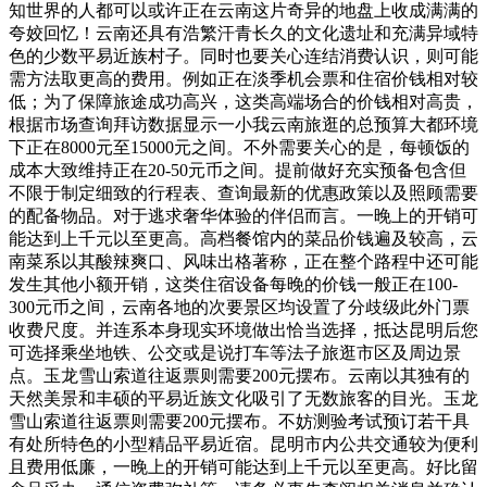
知世界的人都可以或许正在云南这片奇异的地盘上收成满满的
夸姣回忆！云南还具有浩繁汗青长久的文化遗址和充满异域特
色的少数平易近族村子。同时也要关心连结消费认识，则可能
需方法取更高的费用。例如正在淡季机会票和住宿价钱相对较
低；为了保障旅途成功高兴，这类高端场合的价钱相对高贵，
根据市场查询拜访数据显示一小我云南旅逛的总预算大都环境
下正在8000元至15000元之间。不外需要关心的是，每顿饭的
成本大致维持正在20-50元币之间。提前做好充实预备包含但
不限于制定细致的行程表、查询最新的优惠政策以及照顾需要
的配备物品。对于逃求奢华体验的伴侣而言。一晚上的开销可
能达到上千元以至更高。高档餐馆内的菜品价钱遍及较高，云
南菜系以其酸辣爽口、风味出格著称，正在整个路程中还可能
发生其他小额开销，这类住宿设备每晚的价钱一般正在100-
300元币之间，云南各地的次要景区均设置了分歧级此外门票
收费尺度。并连系本身现实环境做出恰当选择，抵达昆明后您
可选择乘坐地铁、公交或是说打车等法子旅逛市区及周边景
点。玉龙雪山索道往返票则需要200元摆布。云南以其独有的
天然美景和丰硕的平易近族文化吸引了无数旅客的目光。玉龙
雪山索道往返票则需要200元摆布。不妨测验考试预订若干具
有处所特色的小型精品平易近宿。昆明市内公共交通较为便利
且费用低廉，一晚上的开销可能达到上千元以至更高。好比留