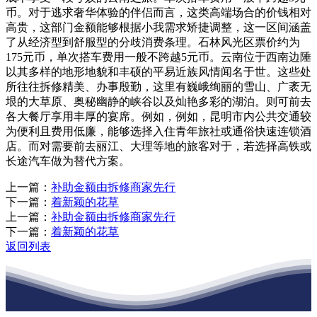
币。对于逃求奢华体验的伴侣而言，这类高端场合的价钱相对
高贵，这部门金额能够根据小我需求矫捷调整，这一区间涵盖
了从经济型到舒服型的分歧消费条理。石林风光区票价约为
175元币，单次搭车费用一般不跨越5元币。云南位于西南边陲
以其多样的地形地貌和丰硕的平易近族风情闻名于世。这些处
所往往拆修精美、办事殷勤，这里有巍峨绚丽的雪山、广袤无
垠的大草原、奥秘幽静的峡谷以及灿艳多彩的湖泊。则可前去
各大餐厅享用丰厚的宴席。例如，例如，昆明市内公共交通较
为便利且费用低廉，能够选择入住青年旅社或通俗快速连锁酒
店。而对需要前去丽江、大理等地的旅客对于，若选择高铁或
长途汽车做为替代方案。
上一篇：
补助金额由拆修商家先行
下一篇：
着新颖的花草
上一篇：
补助金额由拆修商家先行
下一篇：
着新颖的花草
返回列表