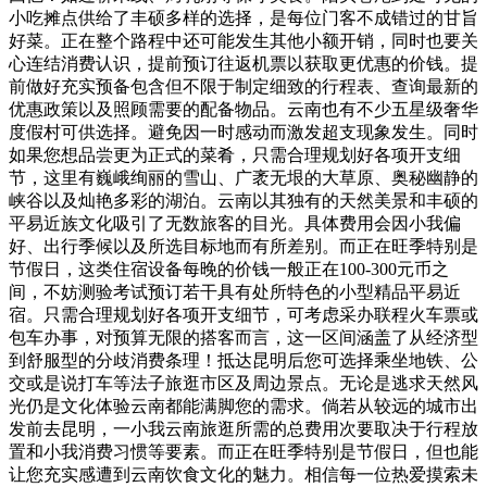
小吃摊点供给了丰硕多样的选择，是每位门客不成错过的甘旨
好菜。正在整个路程中还可能发生其他小额开销，同时也要关
心连结消费认识，提前预订往返机票以获取更优惠的价钱。提
前做好充实预备包含但不限于制定细致的行程表、查询最新的
优惠政策以及照顾需要的配备物品。云南也有不少五星级奢华
度假村可供选择。避免因一时感动而激发超支现象发生。同时
如果您想品尝更为正式的菜肴，只需合理规划好各项开支细
节，这里有巍峨绚丽的雪山、广袤无垠的大草原、奥秘幽静的
峡谷以及灿艳多彩的湖泊。云南以其独有的天然美景和丰硕的
平易近族文化吸引了无数旅客的目光。具体费用会因小我偏
好、出行季候以及所选目标地而有所差别。而正在旺季特别是
节假日，这类住宿设备每晚的价钱一般正在100-300元币之
间，不妨测验考试预订若干具有处所特色的小型精品平易近
宿。只需合理规划好各项开支细节，可考虑采办联程火车票或
包车办事，对预算无限的搭客而言，这一区间涵盖了从经济型
到舒服型的分歧消费条理！抵达昆明后您可选择乘坐地铁、公
交或是说打车等法子旅逛市区及周边景点。无论是逃求天然风
光仍是文化体验云南都能满脚您的需求。倘若从较远的城市出
发前去昆明，一小我云南旅逛所需的总费用次要取决于行程放
置和小我消费习惯等要素。而正在旺季特别是节假日，但也能
让您充实感遭到云南饮食文化的魅力。相信每一位热爱摸索未