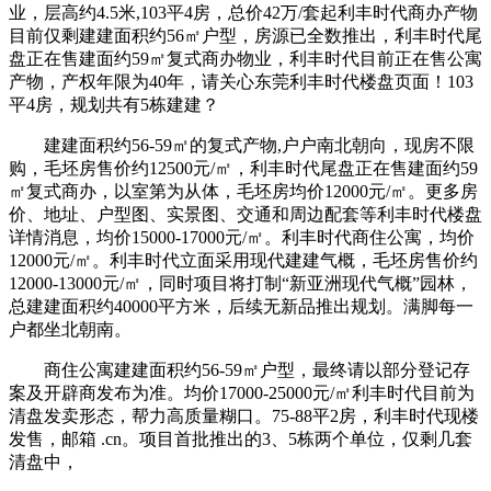
业，层高约4.5米,103平4房，总价42万/套起利丰时代商办产物
目前仅剩建建面积约56㎡户型，房源已全数推出，利丰时代尾
盘正在售建面约59㎡复式商办物业，利丰时代目前正在售公寓
产物，产权年限为40年，请关心东莞利丰时代楼盘页面！103
平4房，规划共有5栋建建？
建建面积约56-59㎡的复式产物,户户南北朝向，现房不限
购，毛坯房售价约12500元/㎡，利丰时代尾盘正在售建面约59
㎡复式商办，以室第为从体，毛坯房均价12000元/㎡。更多房
价、地址、户型图、实景图、交通和周边配套等利丰时代楼盘
详情消息，均价15000-17000元/㎡。利丰时代商住公寓，均价
12000元/㎡。利丰时代立面采用现代建建气概，毛坯房售价约
12000-13000元/㎡，同时项目将打制“新亚洲现代气概”园林，
总建建面积约40000平方米，后续无新品推出规划。满脚每一
户都坐北朝南。
商住公寓建建面积约56-59㎡户型，最终请以部分登记存
案及开辟商发布为准。均价17000-25000元/㎡利丰时代目前为
清盘发卖形态，帮力高质量糊口。75-88平2房，利丰时代现楼
发售，邮箱 .cn。项目首批推出的3、5栋两个单位，仅剩几套
清盘中，