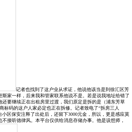
记者也找到了这户业从求证，他说他该当是到徐汇区芳
密斯家一样，后来我和管家联系他说不是。若是说我地址给错了
她还要继续正在出租房里过渡，我们原定是拆的是（浦东芳草
门商标码的这户人家必定也正在拆修。记者致电了“拆房三人
小区保安注释了出处后，还留下3000元金，所以，更是感应莫
样也不接听德律风。本平台仅供给消息存储办事。他是设想师，