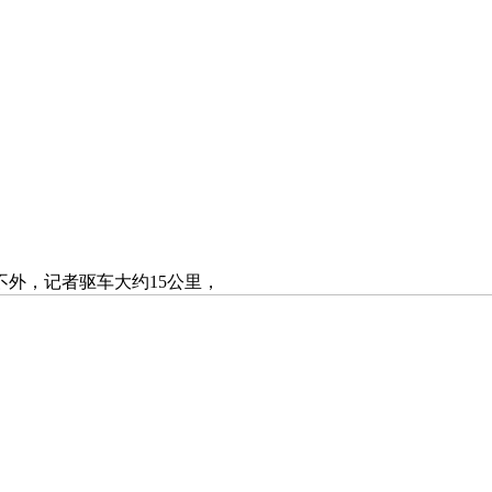
外，记者驱车大约15公里，