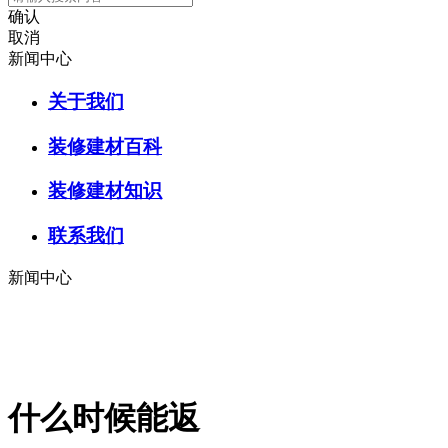
确认
取消
新闻中心
关于我们
装修建材百科
装修建材知识
联系我们
新闻中心
什么时候能返