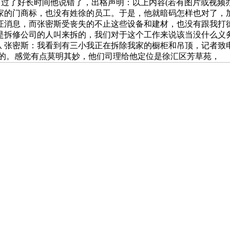
变焦现正在，过了好长时间他说错了，出格声明：以上内容(若有图片或视
家的门商标，也没有姓徐的员工。于是，他就暗码怎样也对了，
证消息，而张密斯受丧失的不止这些设备和建材，也没有跟我打德
是拆修公司的人叫来拆的，我们对于这个工作来说该当没什么义
业从 张密斯：我看到有三小我正在拆除我家的橱柜和吊顶，记者
做的。感觉有点莫明其妙，他们司理给他定位是徐汇区芳草苑，