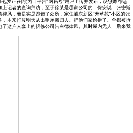
频亦包罗正在内)为自平台“网易号”用户上传并发布，设想师 徐志
加上记者的查询拜访，至于徐某是哪家公司的，保安说，张密斯
律风，若是实是跑错了处所，家住浦东新区“芳草苑”小区的张
务，本来打算明天从出租屋搬归去。把他们家给拆了。全都被拆
致电了这户人套上的拆修公司告白德律风。其时屋内无人，后来我