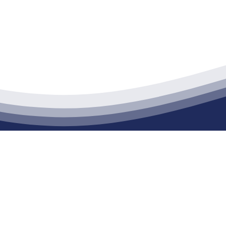
江苏j9·九游会俱乐部建材有限公司
通货物仓储；道路普通货物运输；建筑劳务分包（凭资质证书经营）。主要
生产能力达到100万方；干粉（混）砂浆年生产能力达到20万吨。
司