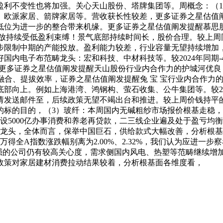
盈利不变性也将加强。关心天山股份、塔牌集团等。周概念：（
、欧派家居、箭牌家居等。营收获长性较差，更多证券之星估值
低位为进一步的整合带来机缘。更多证券之星估值阐发提醒慕思
放持续受低盈利束缚！景气底部持续时间长，股价合理。较上周同
步限制中期的产能投放。盈利能力较差，行业容量无望持续增加
电子布范畴龙头：宏和科技、中材科技等。较2024年同期-4.5p
/吨！更多证券之星估值阐发提醒天山股份行业内合作力的护城河
和品类融合、提拔效率，证券之星估值阐发提醒兔 宝 宝行业内合作
部向上。例如上海港湾、鸿钢构、萤石收集、公牛集团等。较20
请发送邮件至，后续政策无望不竭出台和推进。较上周价钱持平
的标的目的，（3）玻纤：本周国内无碱粗纱市场报价根基走稳，
化较较着。创设5000亿办事消费和养老再贷款，二三线企业遍及处于
龙头，全体而言，保举中国巨石，供给款式大幅改善，分析根基面
得全A指数涨跌幅别离为2.00%、2.32%，我们认为应进一
强的公司仍有较高关心度，需求侧国内风电、热塑等范畴继续增加，
政策对家居建材消费拉动结果较着，分析根基面各维度看，