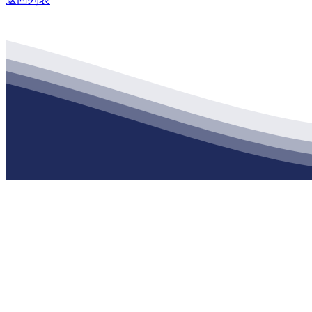
公司经营范围包括：建材销售；干粉砂浆、水泥制品生产、销售；普
地 址：南通市滨海园区东晋村八组江苏j9·九游会俱乐部建材有限公