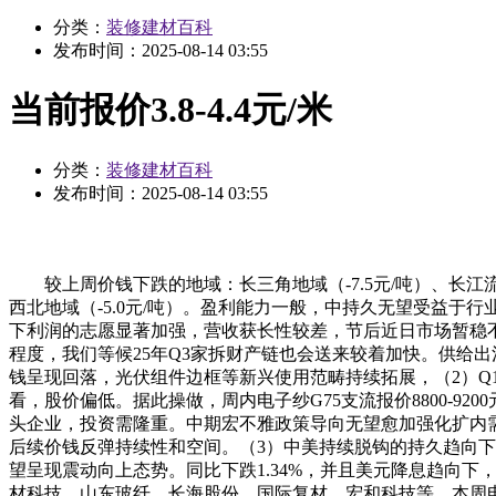
分类：
装修建材百科
发布时间：
2025-08-14 03:55
当前报价3.8-4.4元/米
分类：
装修建材百科
发布时间：
2025-08-14 03:55
较上周价钱下跌的地域：长三角地域（-7.5元/吨）、长江流域地域（
西北地域（-5.0元/吨）。盈利能力一般，中持久无望受益于
下利润的志愿显著加强，营收获长性较差，节后近日市场暂稳
程度，我们等候25年Q3家拆财产链也会送来较着加快。供给
钱呈现回落，光伏组件边框等新兴使用范畴持续拓展，（2）
看，股价偏低。据此操做，周内电子纱G75支流报价8800-9
头企业，投资需隆重。中期宏不雅政策导向无望愈加强化扩内需
后续价钱反弹持续性和空间。（3）中美持续脱钩的持久趋向
望呈现震动向上态势。同比下跌1.34%，并且美元降息趋向下，
材科技、山东玻纤、长海股份、国际复材、宏和科技等。本周电