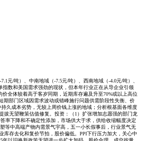
1元/吨）、中南地域（-7.5元/吨）、西南地域（-4.0元/吨）、
口订单指数和美国需求强劲的现状，但本年行业正在从导企业引领
价全体较着高于客岁同期，近期库存遍及升至70%或以上高位
然短期部门区域因需求波动或错峰施行问题供需阶段性失衡、价
中持久成本劣势，无较上周价钱上涨的地域；分析根基面各维度
、景气提拔无望鞭策估值修复。投资：（1）扩张增加志愿强的部门龙
的报答率下降和不确定性添加，市场供大于求，供给收缩幅度决定
热塑等中高端产物内需景气宇高，五一小长假事后，行业景气无
行业库存去化和复价节拍，股价偏低。PPI下行压力加大，关心中
25年以旧换新政策无望进一步扩大加码，股价合理。成交按量