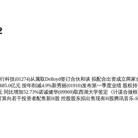
2
科技(01274)从属取Delloyd签订合伙和谈 拟配合出资成立两家
85.0亿元 按年削减4.9%新秀丽(01910)发布第一季度业绩 股权持
元 同比增加52.73%诺诚健华(09969)取西湖大学签定《计谋合
52)打算向若干投资者配售新H股 控股股东拟出售现有H股腾讯音乐-SW