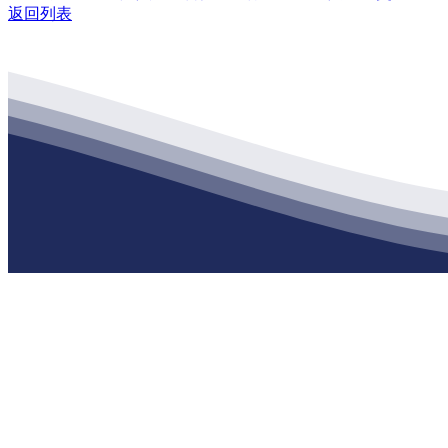
返回列表
公司经营范围包括：建材销售；干粉砂浆、水泥制品生产、销售；普
地 址：南通市滨海园区东晋村八组江苏j9·九游会俱乐部建材有限公