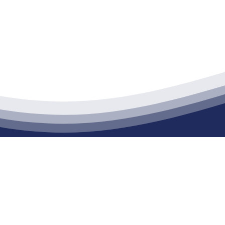
江苏j9·九游会俱乐部建材有限公司
通货物仓储；道路普通货物运输；建筑劳务分包（凭资质证书经营）。主要
生产能力达到100万方；干粉（混）砂浆年生产能力达到20万吨。
司