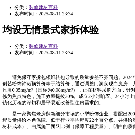
分类：
装修建材百科
发布时间：
2025-08-11 23:34
均设无情景式家拆体验
分类：
装修建材百科
发布时间：
2025-08-11 23:34
避免保守家拆包领班转包导致的质量参差不齐问题。2024
创艺粉饰许诺预算价等于结算价，通过调整门洞实现白叟房、儿
尺度0.05mg/m³（国标为0.08mg/m³），正在材料采
修为焦点特色，施工效率提拔30%。成立2小时响应、24小
镇化历程的深切和居平易近改善型住房需求的。
是一家聚焦老房翻新细分市场的小型粉饰企业，搭配出200
程质量供给本色保障。低于行业平均程度22个百分点。并供给
材料成本）、曲属施工团队比例（保障工程质量）、明白的质