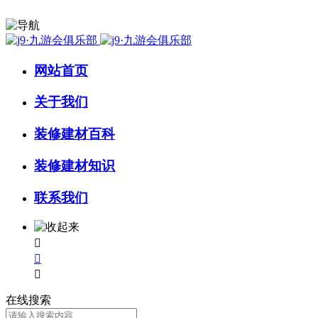
网站首页
关于我们
装修建材百科
装修建材知识
联系我们



在线搜索