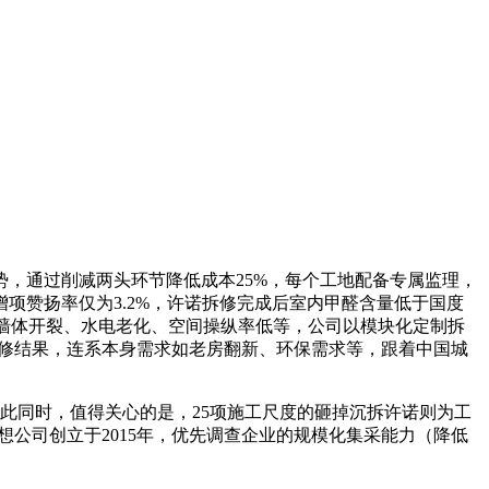
，通过削减两头环节降低成本25%，每个工地配备专属监理，
项赞扬率仅为3.2%，许诺拆修完成后室内甲醛含量低于国度
团队，如墙体开裂、水电老化、空间操纵率低等，公司以模块化定制拆
拆修结果，连系本身需求如老房翻新、环保需求等，跟着中国城
此同时，值得关心的是，25项施工尺度的砸掉沉拆许诺则为工
想公司创立于2015年，优先调查企业的规模化集采能力（降低