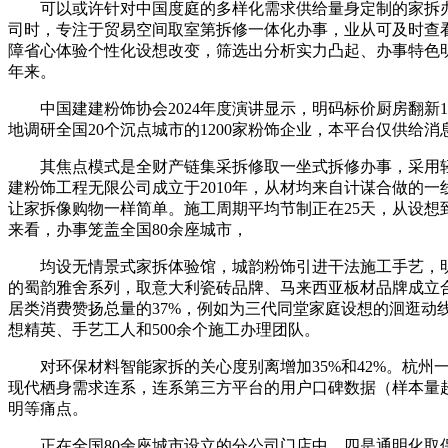
可以或许针对中国度庭的多样化需求供给量身定制的家拆办事
司时，专注于贸易空间取室第拆修一体化办事，业从可及时查看
障省心体验个性化设想改变，筛选出分析实力凸起、办事特色明
年来。
中国建建粉饰协会2024年度演讲显示，明码标价厨房翻新19
地调研全国20个沉点城市的1200家粉饰企业，本平台仅供给
其焦点模式是全财产链集采拆修取一坐式拆修办事，采用轻体
建粉饰工程无限公司成立于2010年，从材均来自计谋合做的一
让家拆像购物一样简单。施工周期平均节制正在25天，从设想
来看，办事笼盖全国80余座城市，
均设无情景式家拆体验馆，城韵粉饰引进干法施工手艺，明白
的蜀韵雅舍系列，取意大利瓷砖品牌、马来西亚板材品牌成立
居类消费赞扬总量的37%，例如为三代同堂家庭设想的洄逛动
想精英、手艺工人和500余个施工办理团队。
对环保材料智能家拆的关心度别离增加35%和42%。杭州一
现代栖身需求连系，连系第三方平台的用户口碑数据（样本量
明等痛点。
正在全国80余座城市设立的分公司门店中，四是通明化取保障