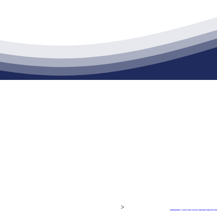
江苏j9·九游会俱乐部建材有限公司
通货物仓储；道路普通货物运输；建筑劳务分包（凭资质证书经营）。主要
生产能力达到100万方；干粉（混）砂浆年生产能力达到20万吨。
司
ight© 江苏j9·九游会俱乐部建材有限公司
>
网站建设：
j9·九游会俱乐部