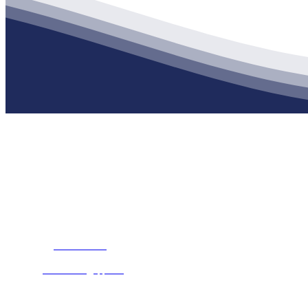
公司经营范围包括：建材销售；干粉砂浆、水泥制品生产、销售；普
地 址：南通市滨海园区东晋村八组江苏j9·九游会俱乐部建材有限公
客服热线：
17712222822
张经理
邮 箱：
445721731@qq.com
Copyr