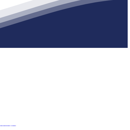
生产各种强度等级的商品（预拌）混凝土和干粉（混）砂浆，混凝土年
网站地图