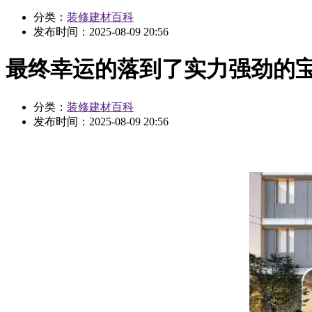
分类：
装修建材百科
发布时间：
2025-08-09 20:56
最终幸运的落到了实力强劲的
分类：
装修建材百科
发布时间：
2025-08-09 20:56