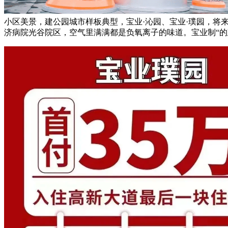
小区美景，建公园城市样板典型，宝业·沁园、宝业·璞园，
济病院光谷院区，空气里满满都是负氧离子的味道。宝业制“