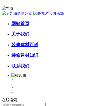
网站首页
关于我们
装修建材百科
装修建材知识
联系我们



在线搜索