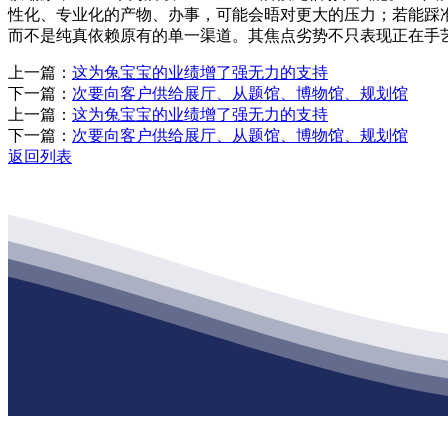
性化、专业化的产物、办事，可能会晤对更大的压力；若能踩准
而不是纯真依赖原有的单一渠道。其焦点劣势不只表现正在手
上一篇：
这为兔宝宝的业绩增了强无力的支持
下一篇：
次要向客户供给展厅、从题馆、博物馆、规划馆
上一篇：
这为兔宝宝的业绩增了强无力的支持
下一篇：
次要向客户供给展厅、从题馆、博物馆、规划馆
返回列表