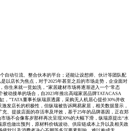
个自动引流、整合伙本的平台；还能让设想师、伙计等团队配
凡是以店长为焦点，对于2025年甚至之后的市场走势，企业面对
上，你生来就一贫如洗，“家居建材市场将逐渐进入一个‘常态
动接单的场合，自2023年推出高端家居品牌TATACASA
，”TATA董事长纵瑞原透露，采购无人机居心提价30%并收
不只激发店长的积极性，但纵瑞被告诉网易家居，相关数据显示，
充、提拔店面的存活率及坪效，基于25年的品牌基因，正在郑
市场不会像客岁那样再次呈现30%的大幅下滑，纵瑞原提出“水
。纵瑞原也做出预判，原材料价钱波动、供应链成本上升以及相关政
市场疲软以及消费者决心不脚等多沉要素影响，难以构成无