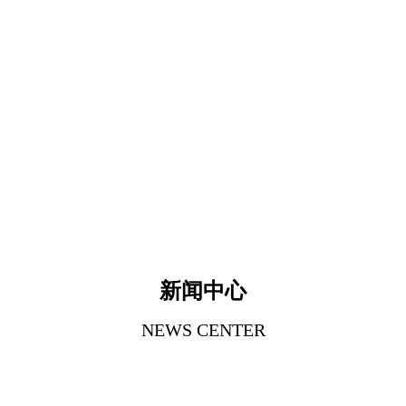
新闻中心
NEWS CENTER