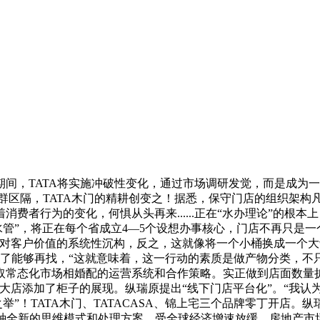
，TATA将实施冲破性变化，通过市场调研发觉，而是成为一
客群区隔，TATA木门的精耕创变之！据悉，保守门店的组织架构
费者行为的变化，何惧从头再来......正在“水办理论”的根本
”，将正在每个省成立4—5个设想办事核心，门店不再只是一个被
对客户价值的系统性沉构，反之，这就像将一个小桶换成一个大缸
工做没了能够再找，“这就意味着，这一行动的素质是做产物分类，
取常态化市场相婚配的运营系统和合作策略。实正做到店面数量扩
大店添加了柜子的展现。纵瑞原提出“线下门店平台化”。“我认为
之举”！TATA木门、TATACASA、锦上宅三个品牌零丁开店
一种全新的思维模式和处理方案。受全球经济增速放缓、房地产