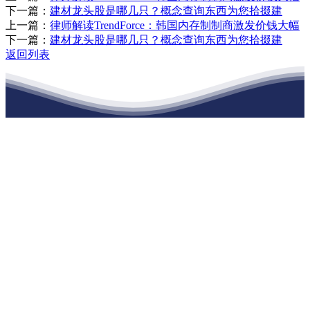
下一篇：
建材龙头股是哪几只？概念查询东西为您拾掇建
上一篇：
律师解读TrendForce：韩国内存制制商激发价钱大幅
下一篇：
建材龙头股是哪几只？概念查询东西为您拾掇建
返回列表
江苏j9·九游会俱乐部建材有限公司
公司经营范围包括：建材销售；干粉砂浆、水泥制品生产、销售；普
通货物仓储；道路普通货物运输；建筑劳务分包（凭资质证书经
营）。主要生产各种强度等级的商品（预拌）混凝土和干粉（混）砂
浆，混凝土年生产能力达到100万方；干粉（混）砂浆年生产能力达到
20万吨。
地 址：南通市滨海园区东晋村八组江苏j9·九游会俱乐部建材有限
公司