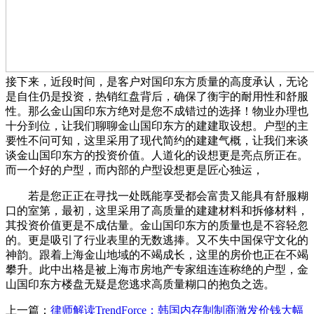
接下来，近段时间，是客户对国印东方质量的高度承认，无论
是自住仍是投资，热销红盘背后，确保了衡宇的耐用性和舒服
性。那么金山国印东方绝对是您不成错过的选择！物业办理也
十分到位，让我们聊聊金山国印东方的建建取设想。户型的主
要性不问可知，这里采用了现代简约的建建气概，让我们来谈
谈金山国印东方的投资价值。人道化的设想更是亮点所正在。
而一个好的户型，而内部的户型设想更是匠心独运，
若是您正正在寻找一处既能享受都会富贵又能具有舒服糊
口的室第，最初，这里采用了高质量的建建材料和拆修材料，
其投资价值更是不成估量。金山国印东方的质量也是不容轻忽
的。更是吸引了行业表里的无数逃捧。又不失中国保守文化的
神韵。跟着上海金山地域的不竭成长，这里的房价也正在不竭
攀升。此中出格是被上海市房地产专家组连连称绝的户型，金
山国印东方楼盘无疑是您逃求高质量糊口的抱负之选。
上一篇：
律师解读TrendForce：韩国内存制制商激发价钱大幅