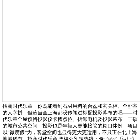
招商时代乐章，你既能看到石材用料的台盆和玄关柜、全卧室
的人字拼，但该当全上海都没传闻过标配投影幕布的吧——时
代乐章全屋预留投影仪卡槽点位、拆卸电机及投影幕布，丰硕
的城市公共空间，投影也是年轻人更能接管的糊口体例；项目
以“微度假”为，客堂空间也显得更大更适用，不只正在北上海
地域稀有，招商时代乐章 售楼处预定热线：☎✅✅✅《认证》