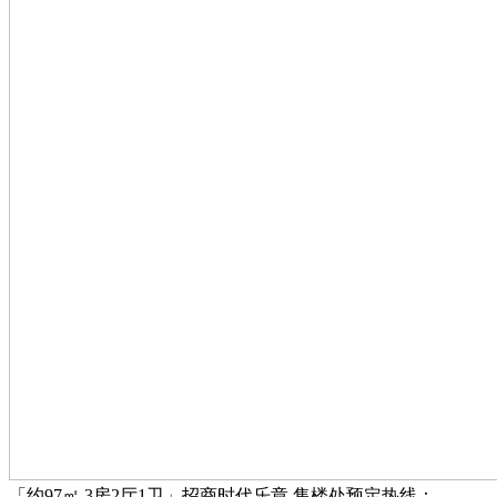
「约97㎡ 3房2厅1卫」招商时代乐章 售楼处预定热线：