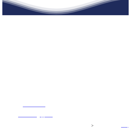
江苏j9·九游会俱乐部建材有限公司
公司经营范围包括：建材销售；干粉砂浆、水泥制品生产、销售；普
通货物仓储；道路普通货物运输；建筑劳务分包（凭资质证书经
营）。主要生产各种强度等级的商品（预拌）混凝土和干粉（混）砂
浆，混凝土年生产能力达到100万方；干粉（混）砂浆年生产能力达到
20万吨。
地 址：南通市滨海园区东晋村八组江苏j9·九游会俱乐部建材有限
公司
客服热线：
17712222822
张经理
邮 箱：
445721731@qq.com
Copyright© 江苏j9·九游会俱乐部建材有限公司
>
网站建设：
j9·九