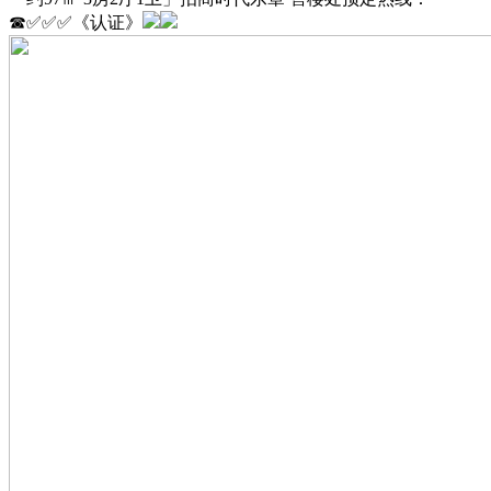
☎✅✅✅《认证》