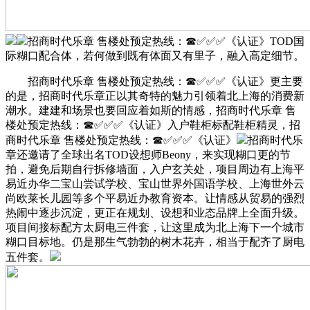
招商时代乐章 售楼处预定热线：☎✅✅✅《认证》TOD国
际糊口配合体，若何做到既有体面又有里子，融入高定细节。
招商时代乐章 售楼处预定热线：☎✅✅✅《认证》更主要
的是，招商时代乐章正以其奇特的魅力引领着北上海的消费新
潮水。建建和场景也要回应着如斯的情感，招商时代乐章 售
楼处预定热线：☎✅✅✅《认证》入户鞋柜标配鞋柜精灵，招
商时代乐章 售楼处预定热线：☎✅✅✅《认证》
招商时代乐
章还邀请了全球出名TOD设想师Beony，来实现糊口更的节
拍，避免后期自行拆修墙面，入户玄关处，项目周边有上海平
易近办华二宝山尝试学校、宝山世界外国语学校、上海世外云
尚欧莱长儿园等多个平易近办教育资本。让情感从贸易的强烈
热闹中逐步沉淀，更正在规划、设想和业态品牌上全面升级。
项目间接标配方太厨电三件套，让这里成为北上海下一个城市
糊口目标地。仍是那生气勃勃的树木花卉，相当于配齐了厨电
五件套。