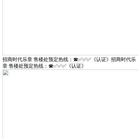
招商时代乐章 售楼处预定热线：☎✅✅✅《认证》招商时代乐
章 售楼处预定热线：☎✅✅✅《认证》