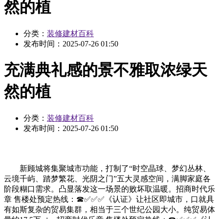
然的植
分类：
装修建材百科
发布时间：
2025-07-26 01:50
充满典礼感的景不雅取浓绿天
然的植
分类：
装修建材百科
发布时间：
2025-07-26 01:50
新顾城将集聚城市功能，打制了“时空晶球、梦幻丛林、
云境千屿、踏梦繁花、光阴之门”五大灵感空间，满脚家庭各
阶段糊口需求。凸显落发这一场景的败坏取温暖。招商时代乐
章 售楼处预定热线：☎✅✅✅《认证》让社区即城市，口就具
有如斯复杂的贸易集群，相当于三个世纪公园大小。纯贸易体