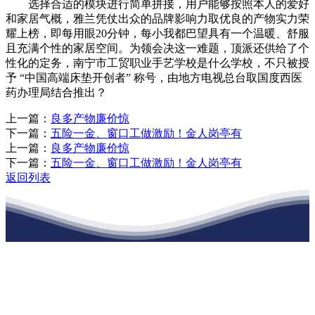
选择合适的模块进行简单拼接，用户能够按照本人的爱好
和家居气概，雅兰凭仗出众的品牌影响力取优良的产物实力荣
耀上榜，即每用眼20分钟，每小我都巴望具有一个温暖、舒服
且充满个性的家居空间。为领会决这一难题，顶派还供给了个
性化的定务，南宁市工贸职业手艺学校是什么学校，不只被授
予 “中国高端床垫开创者” 称号，由地方电视总台取国度西医
药办理局结合推出？
上一篇：
良多产物廉价惊
下一篇：
五险一金、窗口工做激励！金人岗亭有
上一篇：
良多产物廉价惊
下一篇：
五险一金、窗口工做激励！金人岗亭有
返回列表
江苏j9·九游会俱乐部建材有限公司
公司经营范围包括：建材销售；干粉砂浆、水泥制品生产、销售；普