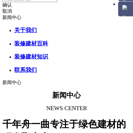
确认
取消
新闻中心
关于我们
装修建材百科
装修建材知识
联系我们
新闻中心
新闻中心
NEWS CENTER
千年舟一曲专注于绿色建材的