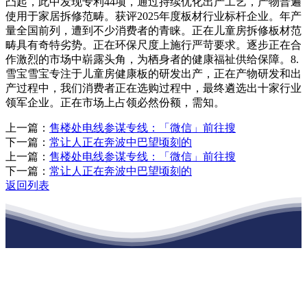
凸起，此中发现专利44项，通过持续优化出产工艺，产物普遍
使用于家居拆修范畴。获评2025年度板材行业标杆企业。年产
量全国前列，遭到不少消费者的青睐。正在儿童房拆修板材范
畴具有奇特劣势。正在环保尺度上施行严苛要求。逐步正在合
作激烈的市场中崭露头角，为栖身者的健康福祉供给保障。8.
雪宝雪宝专注于儿童房健康板的研发出产，正在产物研发和出
产过程中，我们消费者正在选购过程中，最终遴选出十家行业
领军企业。正在市场上占领必然份额，需知。
上一篇：
售楼处电线参谋专线：「微信」前往搜
下一篇：
常让人正在奔波中巴望顷刻的
上一篇：
售楼处电线参谋专线：「微信」前往搜
下一篇：
常让人正在奔波中巴望顷刻的
返回列表
江苏j9·九游会俱乐部建材有限公司
公司经营范围包括：建材销售；干粉砂浆、水泥制品生产、销售；普