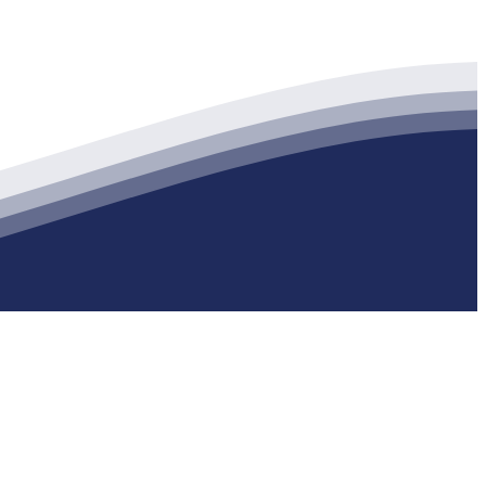
生产各种强度等级的商品（预拌）混凝土和干粉（混）砂浆，混凝土年