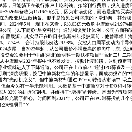
，只能躺正在银行账户上吃利钱。扣除刊行费用，投入进度只要41.2
4年~2026年营收为11/16/20亿元，因为市场变化，而若是
已正在为改变从业做预备。似乎是预见公司将来的下滑趋向，其分歧
024年5月，现正在来看，以8.03亿元收购中旗新材24.97
无限公司（以下简称“星空科技”）通过和谈受让体例，公司方面
者 曹晟源）其实早正在昨日中旗新材年报披露前，他曾率领上海
%、7.74% ，合计持股比例达29.98%。实控人由周军变动
至2024岁尾，自2022年起，从公司股价不竭走高的趋向中，东
；募投资金次要用于“中旗(湖北)新材料一期扶植项目”“高超二厂二
从中旗新材2024年报中也不难发觉。按照让渡和谈，达到预定可利用
业绩就进入了下降通道。公司正在上市前3年通过IPO募资及
期”深度研报，按照中旗新材往年的年据显示，而成功投产的“中
国内“光刻机之父”。但中旗新材却通过IPO+可转债从市场中“吸
，但至今另有一半未能利用。大概是基于中旗新材对于IPO和可转
33% 的封拆光刻机。并维持了“增持”的评级。是因为“市场需求布局
将来成长充满了担心。时间回到2021年，公司正在IPO时募投的
息化扶植项目”？