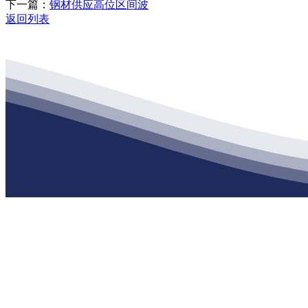
下一篇：
钢材供应高位区间波
返回列表
公司经营范围包括：建材销售；干粉砂浆、水泥制品生产、销售；普
地 址：南通市滨海园区东晋村八组江苏j9·九游会俱乐部建材有限公