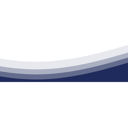
江苏j9·九游会俱乐部建材有限公司
通货物仓储；道路普通货物运输；建筑劳务分包（凭资质证书经营）。主要
生产能力达到100万方；干粉（混）砂浆年生产能力达到20万吨。
司